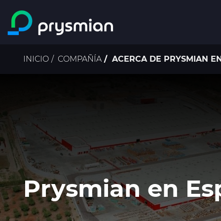
Saltar al contenido
principal
Ruta
INICIO
COMPAÑÍA
ACERCA DE PRYSMIAN E
de
navegación
Prysmian en Es