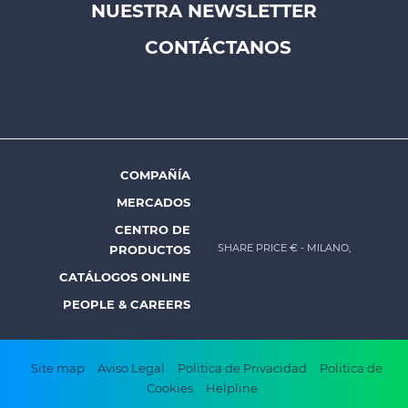
NUESTRA NEWSLETTER
Footer
CONTÁCTANOS
top
menu
-
Prysmian
COMPAÑÍA
Footer
MERCADOS
menu
CENTRO DE
-
SHARE PRICE €
- MILANO,
PRODUCTOS
Prysmian
CATÁLOGOS ONLINE
PEOPLE & CAREERS
Footer
Site map
Aviso Legal
Politica de Privacidad
Politica de
Cookies
Helpline
bottom