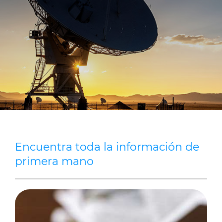
Media
Buscador Dop
People & Careers
Contáctanos
Web Global
CABLEAPP PRY
CABLEAPP GC
DISCOVER ENERGY
Encuentra toda la información de
PRYSMIAN CLUB
3D
primera mano