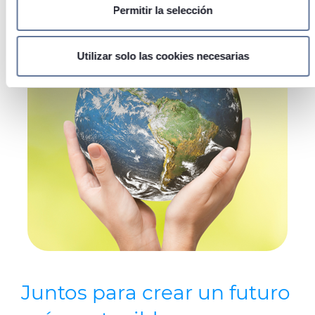
digitales)
Permitir la selección
Obtenga más información sobre cómo se procesan sus
datos personales y establezca sus preferencias en la
sección de datos
. Puede cambiar o retirar su
Utilizar solo las cookies necesarias
consentimiento en cualquier momento en la Declaración de
cookies.
Las cookies de este sitio web se usan para personalizar el
contenido y los anuncios, ofrecer funciones de redes
sociales y analizar el tráfico. Además, compartimos
información sobre el uso que haga del sitio web con
nuestros partners de redes sociales, publicidad y análisis
web, quienes pueden combinarla con otra información que
les haya proporcionado o que hayan recopilado a partir del
uso que haya hecho de sus servicios.
Juntos para crear un futuro