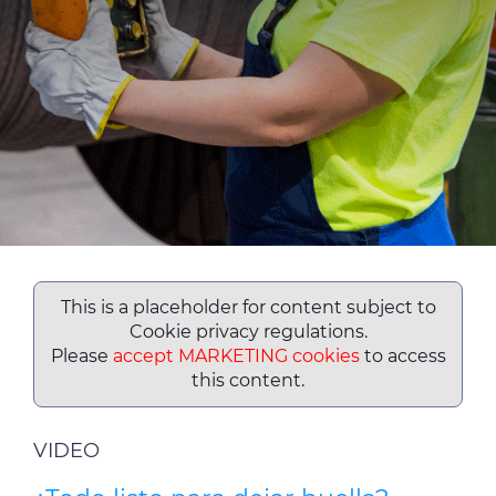
Media
Buscador Dop
People & Careers
Contáctanos
Web Global
CABLEAPP PRY
CABLEAPP GC
This is a placeholder for content subject to
DISCOVER ENERGY
Cookie privacy regulations.
PRYSMIAN CLUB
3D
Please
accept MARKETING cookies
to access
this content.
VIDEO