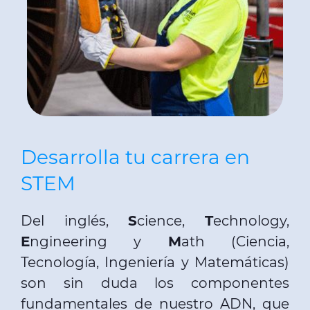
Desarrolla tu carrera en
STEM
Del inglés,
S
cience,
T
echnology,
E
ngineering y
M
ath (Ciencia,
Tecnología, Ingeniería y Matemáticas)
son sin duda los componentes
fundamentales de nuestro ADN, que