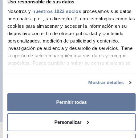
Uso responsable de sus datos
con la diversidad y la inclusión, y
Nosotros y
nuestros 1022 socios
procesamos sus datos
nuestro objetivo es crear herramientas
personales, p.ej., su dirección IP, con tecnologías como las
cookies para almacenar y acceder la información en su
y condiciones que permitan a todos
dispositivo con el fin de ofrecer publicidad y contenido
nuestros empleados gestionar mejor
personalizados, medición de publicidad y contenido,
su vida y su trabajo.
investigación de audiencia y desarrollo de servicios. Tiene
la opción de seleccionar quién usa sus datos y con qué
Por este motivo, hemos puesto en
propósitos. Puede cambiar o retirar su consentimiento en
marcha una Política Parental y una
cualquier momento desde la Declaración de cookies o
Política de Trabajo a Distancia
clicando en el Menú de consentimiento.
Mostrar detalles
después de la pandemia del COVID-19
Si lo permite, también quisiéramos:
teniendo en cuenta las políticas de
Recopilar información sobre su ubicación
Permitir todas
cada sede de Prysmian.
geográfica que puede tener una precisión de varios
metros
Personalizar
Identificar su dispositivo analizándolo activamente
para buscar características específicas (huellas