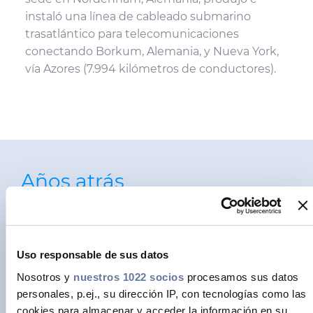
instaló una línea de cableado submarino
trasatlántico para telecomunicaciones
conectando Borkum, Alemania, y Nueva York,
vía Azores (7.994 kilómetros de conductores).
Años atrás
1844
Le proporcionó a Samuel Morse el
Uso responsable de sus datos
cable aislado para su comunicación
Nosotros y
nuestros 1022 socios
procesamos sus datos
histórica entre Washington, D. C., y
personales, p.ej., su dirección IP, con tecnologías como las
Baltimore, Maryland, EE. UU.
cookies para almacenar y acceder la información en su