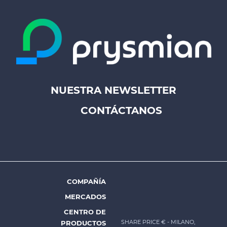
NUESTRA NEWSLETTER
Footer
CONTÁCTANOS
top
menu
-
Prysmian
COMPAÑÍA
Footer
MERCADOS
menu
CENTRO DE
-
SHARE PRICE €
- MILANO,
PRODUCTOS