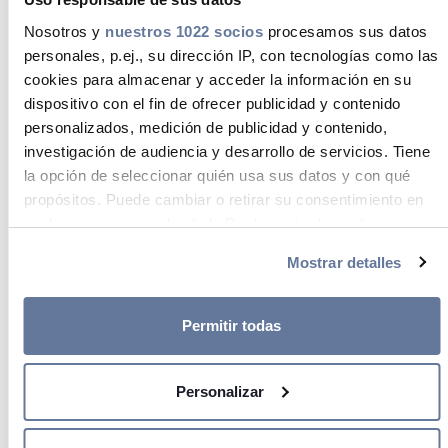
Nosotros y
nuestros 1022 socios
procesamos sus datos
personales, p.ej., su dirección IP, con tecnologías como las
Optical Fibre Ducting Solutions
cookies para almacenar y acceder la información en su
dispositivo con el fin de ofrecer publicidad y contenido
La
Contención de Fibra
de UC Fibre
personalizados, medición de publicidad y contenido,
investigación de audiencia y desarrollo de servicios. Tiene
Connect proporciona soluciones óptimas
la opción de seleccionar quién usa sus datos y con qué
para la canalización de cables de fibra
propósitos. Puede cambiar o retirar su consentimiento en
óptica, garantizando protección y
cualquier momento desde la Declaración de cookies o
facilidad de instalación sin necesidad de
clicando en el Menú de consentimiento.
Mostrar detalles
herramientas especiales. Con un diseño
Si lo permite, también quisiéramos:
elegante y flexible, permite mantener un
Recopilar información sobre su ubicación
Permitir todas
radio de curvatura de 5 cm, asegurando
geográfica que puede tener una precisión de varios
la integridad de los cables. Cumple con
metros
Personalizar
Identificar su dispositivo analizándolo activamente
los estándares de seguridad UL 2024 y
para buscar características específicas (huellas
RoHS, utilizando materiales retardantes
digitales)