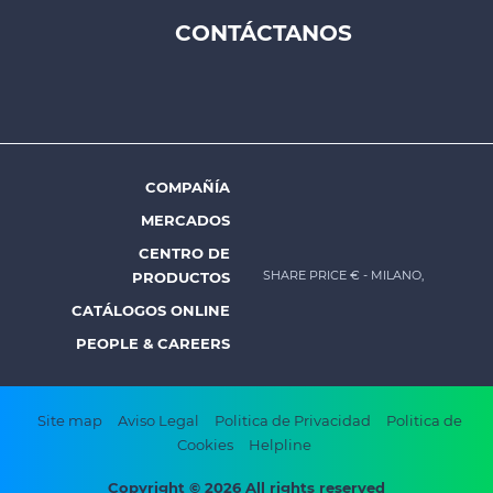
Footer
CONTÁCTANOS
top
menu
-
Prysmian
COMPAÑÍA
Footer
MERCADOS
menu
CENTRO DE
-
SHARE PRICE €
- MILANO,
PRODUCTOS
Prysmian
CATÁLOGOS ONLINE
PEOPLE & CAREERS
Footer
Site map
Aviso Legal
Politica de Privacidad
Politica de
Cookies
Helpline
bottom
Copyright © 2026 All rights reserved