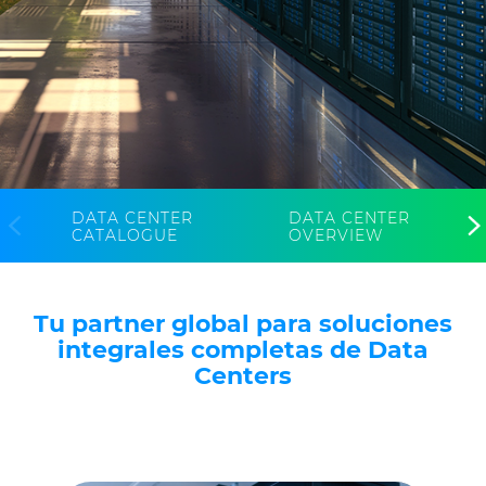
Media
Buscador Dop
People & Careers
Contáctanos
Web Global
DATA CENTER
DATA CENTER
CATALOGUE
OVERVIEW
CABLEAPP PRY
CABLEAPP GC
DISCOVER ENERGY
Tu partner global para soluciones
PRYSMIAN CLUB
3D
integrales completas de Data
Centers