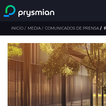
Saltar al contenido
principal
Ruta
INICIO
MEDIA
COMUNICADOS DE PRENSA
P
de
navegación