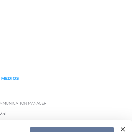
S MEDIOS
COMMUNICATION MANAGER
251
rysmian.com