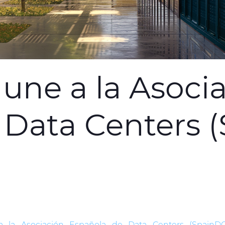
une a la Asoci
 Data Centers 
 la Asociación Española de Data Centers (SpainD