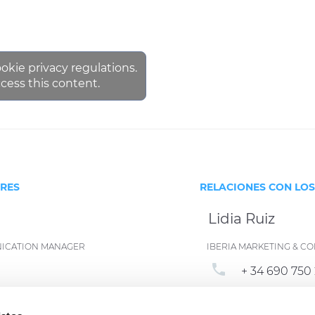
ookie privacy regulations.
cess this content.
ORES
RELACIONES CON LO
Lidia Ruiz
NICATION MANAGER
IBERIA MARKETING & 
phone
+ 34 690 750 
email
ian.com
lidia.ruiz@p