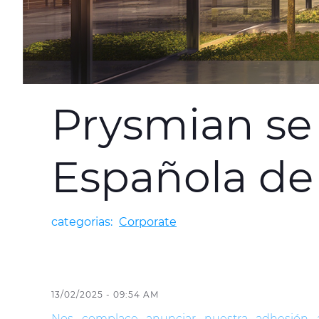
Prysmian se 
Española de
categorias:
Corporate
13/02/2025 - 09:54 AM
Nos complace anunciar nuestra adhesión a