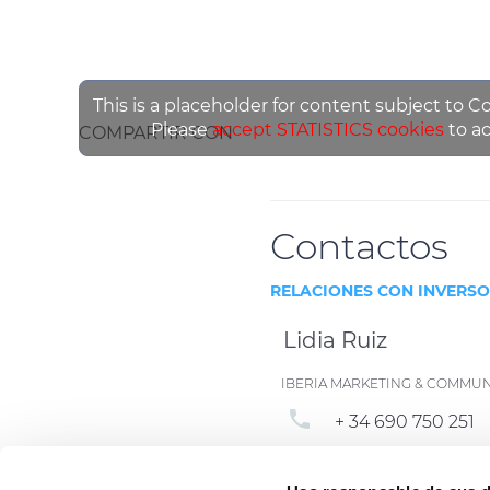
This is a placeholder for content subject to C
Please
accept STATISTICS cookies
to ac
COMPARTIR CON
Contactos
RELACIONES CON INVERS
Lidia Ruiz
IBERIA MARKETING & COMMU
phone
+ 34 690 750 251
email
lidia.ruiz@prysm