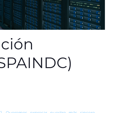
ación
(SPAINDC)
C). Queremos expresar nuestro más sincero