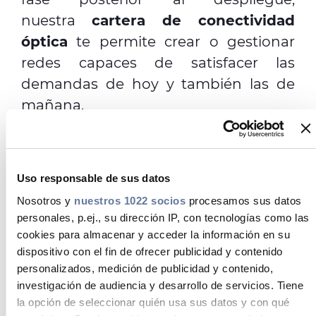
nuestra
cartera de conectividad
óptica
te permite crear o gestionar
redes capaces de satisfacer las
demandas de hoy y también las de
mañana.
Nuestra cartera está integrada
Uso responsable de sus datos
por
bastidores, empalmes, cajas
Nosotros y
nuestros 1022 socios
procesamos sus datos
murales, cajas de terminación para
personales, p.ej., su dirección IP, con tecnologías como las
clientes y productos
cookies para almacenar y acceder la información en su
preconectorizados
, incluidos los
dispositivo con el fin de ofrecer publicidad y contenido
productos para interiores, exteriores,
personalizados, medición de publicidad y contenido,
investigación de audiencia y desarrollo de servicios. Tiene
CoEx y de alta densidad.
la opción de seleccionar quién usa sus datos y con qué