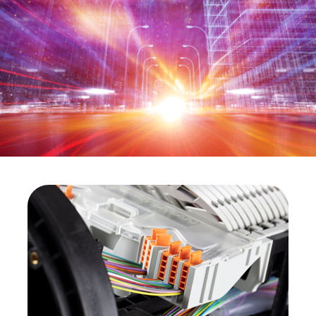
Media
Buscador Dop
People & Careers
Contáctanos
Web Global
CABLEAPP PRY
CABLEAPP GC
DISCOVER ENERGY
PRYSMIAN CLUB
3D