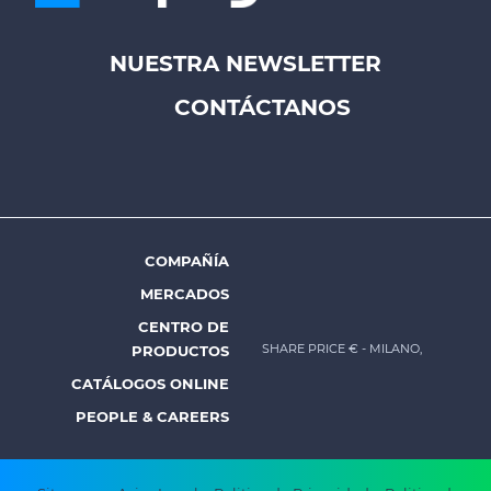
NUESTRA NEWSLETTER
Footer
CONTÁCTANOS
top
menu
-
Prysmian
COMPAÑÍA
Footer
MERCADOS
menu
CENTRO DE
-
SHARE PRICE €
- MILANO,
PRODUCTOS
Prysmian
CATÁLOGOS ONLINE
PEOPLE & CAREERS