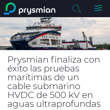
Cambia
Saltar al contenido
navega
principal
chevron_right
Compañía
Buscar
chevron_right
Mercados
Centro de Productos
Prysmian finaliza con
Catálogos Online
éxito las pruebas
marítimas de un
Certificados de Calidad
cable submarino
HVDC de 500 kV en
Proyectos
aguas ultraprofundas
Sostenibilidad