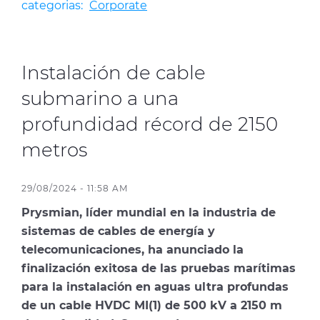
categorias:
Corporate
Media
Buscador Dop
Instalación de cable
People & Careers
submarino a una
Contáctanos
profundidad récord de 2150
Web Global
metros
CABLEAPP PRY
CABLEAPP GC
29/08/2024 - 11:58 AM
DISCOVER ENERGY
Prysmian, líder mundial en la industria de
PRYSMIAN CLUB
3D
sistemas de cables de energía y
telecomunicaciones, ha anunciado la
finalización exitosa de las pruebas marítimas
para la instalación en aguas ultra profundas
de un cable HVDC MI(1) de 500 kV a 2150 m