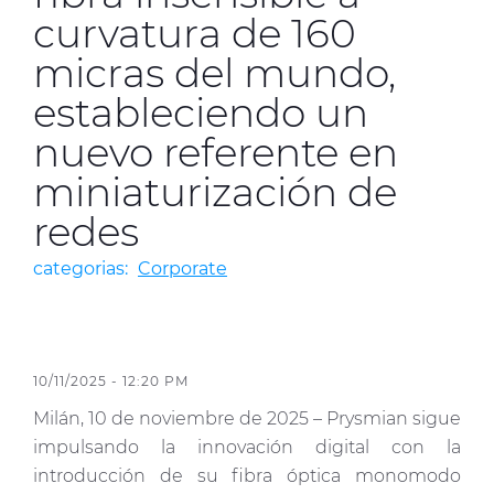
curvatura de 160
Media
micras del mundo,
Buscador Dop
estableciendo un
People & Careers
nuevo referente en
Contáctanos
miniaturización de
Web Global
redes
categorias:
Corporate
CABLEAPP PRY
CABLEAPP GC
DISCOVER ENERGY
PRYSMIAN CLUB
3D
10/11/2025 - 12:20 PM
Milán, 10 de noviembre de 2025 – Prysmian sigue
impulsando la innovación digital con la
introducción de su fibra óptica monomodo