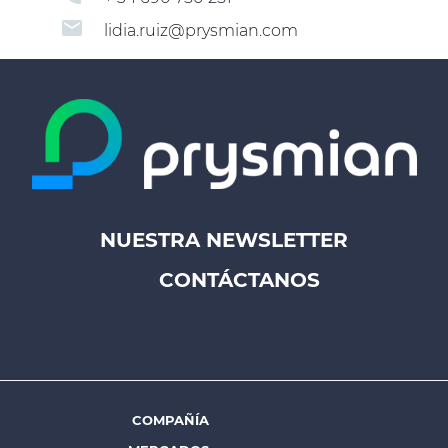
email
lidia.ruiz@prysmian.com
NUESTRA NEWSLETTER
Footer
CONTÁCTANOS
top
menu
-
Prysmian
COMPAÑÍA
Footer