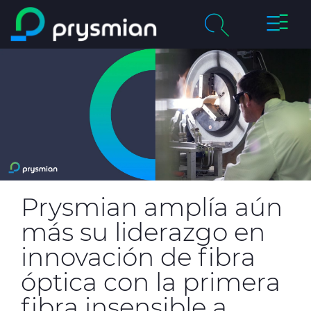
Cambia
Saltar al contenido
navega
principal
chevron_right
Compañía
Buscar
chevron_right
Mercados
Centro de Productos
Catálogos Online
Prysmian amplía aún
Certificados de Calidad
más su liderazgo en
innovación de fibra
óptica con la primera
Proyectos
fibra insensible a
Sostenibilidad