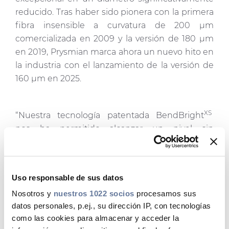
reducido. Tras haber sido pionera con la primera
fibra insensible a curvatura de 200 µm
comercializada en 2009 y la versión de 180 µm
en 2019, Prysmian marca ahora un nuevo hito en
la industria con el lanzamiento de la versión de
160 µm en 2025.
XS
“Nuestra tecnología patentada BendBright
nos ha permitido alcanzar un nivel sin
precedentes de miniaturización de la fibra”,
afirma Ian Griffiths, Vicepresidente de I+D del
segmento de Digital Solutions en Prysmian.
Uso responsable de sus datos
XS
“BendBright
160 µm permite a los
Nosotros y
nuestros 1022 socios
procesamos sus
diseñadores de cables reducir
datos personales, p.ej., su dirección IP, con tecnologías
drásticamente sus dimensiones y alcanzar
como las cookies para almacenar y acceder la
densidades récord”.