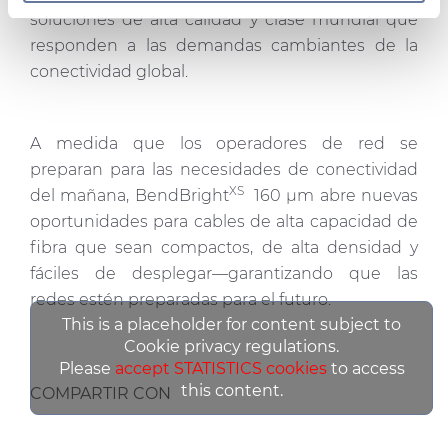
consentimiento en cualquier momento en la Declaración
soluciones de alta calidad y clase mundial que
de cookies.
responden a las demandas cambiantes de la
conectividad global.
Las cookies de este sitio web se usan para personalizar
el contenido y los anuncios, ofrecer funciones de redes
sociales y analizar el tráfico. Además, compartimos
A medida que los operadores de red se
información sobre el uso que haga del sitio web con
preparan para las necesidades de conectividad
nuestros partners de redes sociales, publicidad y análisis
XS
del mañana, BendBright
160 µm abre nuevas
web, quienes pueden combinarla con otra información
oportunidades para cables de alta capacidad de
que les haya proporcionado o que hayan recopilado a
fibra que sean compactos, de alta densidad y
partir del uso que haya hecho de sus servicios.
fáciles de desplegar—garantizando que las
redes estén preparadas para el futuro.
This is a placeholder for content subject to
Cookie privacy regulations.
Please
accept STATISTICS cookies
to access
this content.
COMPARTIR CON