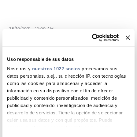
Media
Buscador Dop
28/10/2021 - 12:00 AM
People & Careers
El objetivo de este artículo técnico es
Contáctanos
explicar por qué es
ilegal
utilizar cables de datos
de
aluminio cobreado (CCA)
en
Web Global
Uso responsable de sus datos
infraestructuras comunes de
Nosotros y
nuestros 1022 socios
procesamos sus
telecomunicaciones, advertir de los engaños
datos personales, p.ej., su dirección IP, con tecnologías
CABLEAPP PRY
CABLEAPP GC
que se utilizan para confundir a los usuarios, y
como las cookies para almacenar y acceder la
DISCOVER ENERGY
finalmente exponer de sus deficiencias de
información en su dispositivo con el fin de ofrecer
rendimiento.
PRYSMIAN CLUB
3D
publicidad y contenido personalizados, medición de
publicidad y contenido, investigación de audiencia y
Muchos de los riesgos de la instalación de cables
desarrollo de servicios. Tiene la opción de seleccionar
de datos de aluminio cobreado (CCA) son de
quién usa sus datos y con qué propósitos. Puede
crítica importancia tanto para la seguridad como
cambiar o retirar su consentimiento en cualquier
para un rendimiento satisfactorio y continuado
momento desde la Declaración de cookies o clicando en