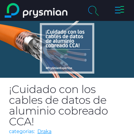
Cambia
Saltar al contenido
navega
principal
chevron_right
Compañía
Buscar
chevron_right
Mercados
Centro de Productos
Catálogos Online
¡Cuidado con los
Certificados de Calidad
cables de datos de
aluminio cobreado
CCA!
Proyectos
categorias:
Draka
Sostenibilidad