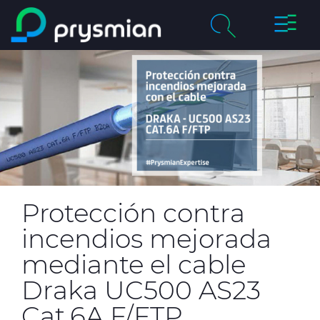
Cambia
Saltar al contenido
navega
principal
chevron_right
Compañía
Buscar
chevron_right
Mercados
Centro de Productos
Catálogos Online
Protección contra
Certificados de Calidad
incendios mejorada
mediante el cable
Draka UC500 AS23
Proyectos
Cat.6A F/FTP
Sostenibilidad