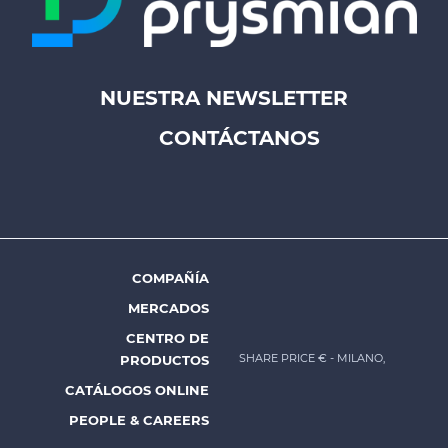
NUESTRA NEWSLETTER
Footer
CONTÁCTANOS
top
menu
-
Prysmian
COMPAÑÍA
Footer
MERCADOS
menu
CENTRO DE
-
SHARE PRICE €
- MILANO,
PRODUCTOS
Prysmian
CATÁLOGOS ONLINE
PEOPLE & CAREERS