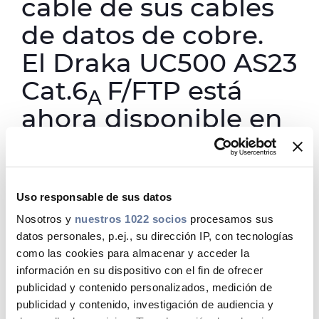
cable de sus cables
de datos de cobre.
El Draka UC500 AS23
Cat.6
F/FTP está
A
ahora disponible en
la clase de
protección contra
incendios B2
s1a d1
Uso responsable de sus datos
ca
Nosotros y
nuestros 1022 socios
procesamos sus
a1 del CPR
datos personales, p.ej., su dirección IP, con tecnologías
(Reglamento de
como las cookies para almacenar y acceder la
información en su dispositivo con el fin de ofrecer
Productos de la
publicidad y contenido personalizados, medición de
Construcción). La
publicidad y contenido, investigación de audiencia y