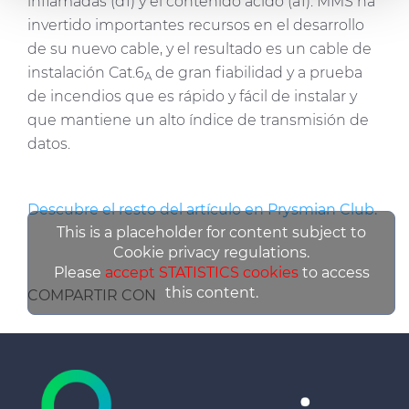
inflamadas (d1) y el contenido ácido (a1). MMS ha
Las cookies de este sitio web se usan para personalizar
invertido importantes recursos en el desarrollo
el contenido y los anuncios, ofrecer funciones de redes
de su nuevo cable, y el resultado es un cable de
sociales y analizar el tráfico. Además, compartimos
instalación Cat.6
de gran fiabilidad y a prueba
A
información sobre el uso que haga del sitio web con
de incendios que es rápido y fácil de instalar y
nuestros partners de redes sociales, publicidad y análisis
que mantiene un alto índice de transmisión de
web, quienes pueden combinarla con otra información
datos.
que les haya proporcionado o que hayan recopilado a
partir del uso que haya hecho de sus servicios.
Descubre el resto del artículo en Prysmian Club.
This is a placeholder for content subject to
Cookie privacy regulations.
Please
accept STATISTICS cookies
to access
this content.
COMPARTIR CON