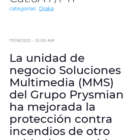
categorias:
Draka
Media
Buscador Dop
People & Careers
17/09/2021 - 12:00 AM
Contáctanos
La unidad de
Web Global
negocio Soluciones
Multimedia (MMS)
CABLEAPP PRY
CABLEAPP GC
DISCOVER ENERGY
del Grupo Prysmian
PRYSMIAN CLUB
3D
ha mejorada la
protección contra
incendios de otro