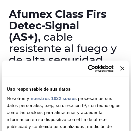
Media
Afumex Class Firs
Buscador Dop
Detec-Signal
People & Careers
(AS+),
cable
Contáctanos
resistente al fuego y
de alta seguridad
Web Global
para centrales de
CABLEAPP PRY
CABLEAPP GC
detección y alarma.
DISCOVER ENERGY
Uso responsable de sus datos
No todos los cables
PRYSMIAN CLUB
3D
Nosotros y
nuestros 1022 socios
procesamos sus
son iguales.
datos personales, p.ej., su dirección IP, con tecnologías
como las cookies para almacenar y acceder la
La nueva versión mejorada del
información en su dispositivo con el fin de ofrecer
publicidad y contenido personalizados, medición de
cable Afumex Class Firs Detec-