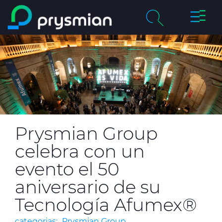
Cambia
Saltar al contenido
navega
principal
chevron_right
Compañía
Buscar
chevron_right
Mercados
Centro de Productos
Catálogos Online
Prysmian Group
celebra con un
Certificados de Calidad
evento el 50
aniversario de su
Proyectos
Tecnología Afumex®
Sostenibilidad
categorias:
Prysmian Group