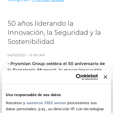
Media
Buscador Dop
50 años liderando la
People & Careers
Innovación, la Seguridad y la
Contáctanos
Sostenibilidad
Web Global
04/10/2021 - 12:00 AM
CABLEAPP PRY
• Prysmian Group celebra el 50 aniversario de
CABLEAPP GC
la Tecnología Afumex®, la mayor innovación
DISCOVER ENERGY
en cables de baja tensión de las últimas 5
PRYSMIAN CLUB
3D
décadas.
Uso responsable de sus datos
• Tuvo lugar una mesa redonda de expertos
Nosotros y
nuestros 1022 socios
procesamos sus
para debatir las estrategias en la lucha
datos personales, p.ej., su dirección IP, con tecnologías
contra el cambio climático y las necesarias