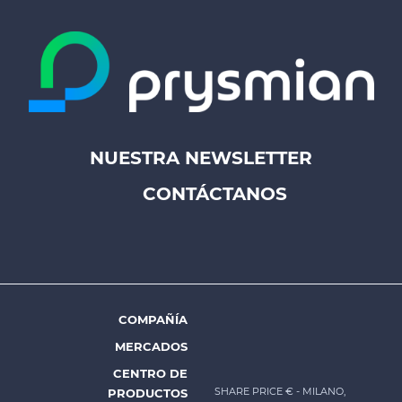
NUESTRA NEWSLETTER
Footer
CONTÁCTANOS
top
menu
-
Prysmian
COMPAÑÍA
Footer
MERCADOS
menu
CENTRO DE
-
SHARE PRICE €
- MILANO,
PRODUCTOS