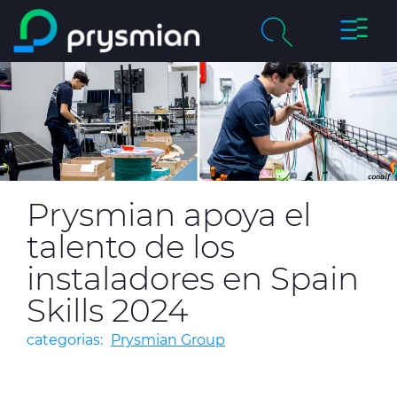
Cambia
Saltar al contenido
navega
principal
chevron_right
Compañía
Buscar
chevron_right
Mercados
Centro de Productos
Prysmian apoya el
Catálogos Online
talento de los
instaladores en Spain
Certificados de Calidad
Skills 2024
categorias:
Prysmian Group
Proyectos
Sostenibilidad