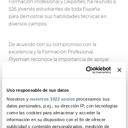
Formación Profesional y Deportes, ha reunido a
526 jóvenes estudiantes de toda España
para demostrar sus habilidades técnicas en
diversos campos.
De acuerdo con su compromiso con la
excelencia y la Formación Profesional,
Prysmian reconoce la importancia de apoyar
eventos como Spain Skills que promueven
el desarrollo de habilidades técnicas y prácticas
en los jóvenes. Este año, Prysmian ha
sido patrocinador de la edición, proporcionando
Uso responsable de sus datos
el cable que se ha utilizado en todas
Nosotros y
nuestros 1022 socios
procesamos sus
las competiciones.
datos personales, p.ej., su dirección IP, con tecnologías
como las cookies para almacenar y acceder la
información en su dispositivo con el fin de ofrecer
Durante los días 11 y 12 de abril, los estudiantes y
publicidad y contenido personalizados, medición de