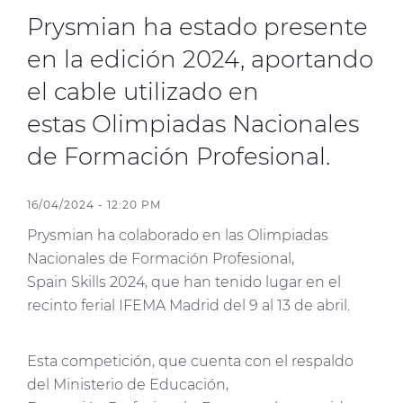
Prysmian ha estado presente
Media
en la edición 2024, aportando
Buscador Dop
el cable utilizado en
People & Careers
estas Olimpiadas Nacionales
Contáctanos
de Formación Profesional.
Web Global
16/04/2024 - 12:20 PM
CABLEAPP PRY
CABLEAPP GC
Prysmian ha colaborado en las Olimpiadas
DISCOVER ENERGY
Nacionales de Formación Profesional,
PRYSMIAN CLUB
3D
Spain Skills 2024, que han tenido lugar en el
recinto ferial IFEMA Madrid del 9 al 13 de abril.
Esta competición, que cuenta con el respaldo
del Ministerio de Educación,