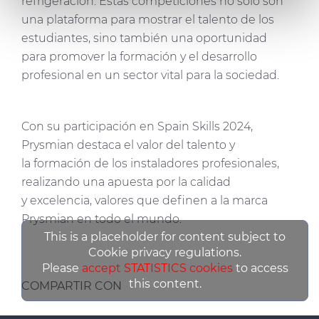
refrigeración. Estas competiciones no solo son
de cookies.
una plataforma para mostrar el talento de los
estudiantes, sino también una oportunidad
Las cookies de este sitio web se usan para personalizar
para promover la formación y el desarrollo
el contenido y los anuncios, ofrecer funciones de redes
profesional en un sector vital para la sociedad.
sociales y analizar el tráfico. Además, compartimos
información sobre el uso que haga del sitio web con
nuestros partners de redes sociales, publicidad y análisis
Con su participación en Spain Skills 2024,
web, quienes pueden combinarla con otra información
que les haya proporcionado o que hayan recopilado a
Prysmian destaca el valor del talento y
partir del uso que haya hecho de sus servicios.
la formación de los instaladores profesionales,
realizando una apuesta por la calidad
y excelencia, valores que definen a la marca
Prysmian en todo el mundo.
This is a placeholder for content subject to
Cookie privacy regulations.
Please
accept STATISTICS cookies
to access
this content.
COMPARTIR CON