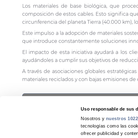
Los materiales de base biológica, que proc
composición de estos cables. Esto significa qu
circunferencia del planeta Tierra (40.000 km), l
Este impulso a la adopción de materiales sosten
que introduce constantemente soluciones innov
El impacto de esta iniciativa ayudará a los cl
ayudándoles a cumplir sus objetivos de reducci
A través de asociaciones globales estratégica
materiales reciclados y con bajas emisiones de
This is a placeholder for content subject to C
Please
accept STATISTICS cookies
to ac
COMPARTIR CON
Uso responsable de sus 
Nosotros y
nuestros 1022
tecnologías como las cooki
ofrecer publicidad y conte