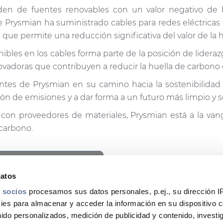
eden de fuentes renovables con un valor negativo de 
e Prysmian ha suministrado cables para redes eléctricas 
o que permite una reducción significativa del valor de la 
ibles en los cables forma parte de la posición de lidera
adoras que contribuyen a reducir la huella de carbono e
ientes de Prysmian en su camino hacia la sostenibilida
ón de emisiones y a dar forma a un futuro más limpio y s
s con proveedores de materiales, Prysmian está a la van
 carbono.
ookie privacy regulations.
cess this content.
datos
 socios
procesamos sus datos personales, p.ej., su dirección I
es para almacenar y acceder la información en su dispositivo co
nido personalizados, medición de publicidad y contenido, investi