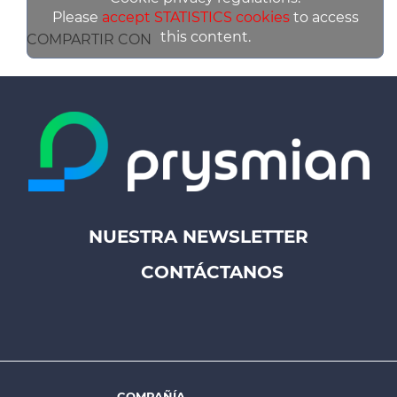
Please
accept STATISTICS cookies
to access
this content.
COMPARTIR CON
NUESTRA NEWSLETTER
Footer
CONTÁCTANOS
top
menu
-
Prysmian
COMPAÑÍA