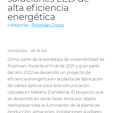
alta eficiencia
Media
energética
Buscador Dop
categorias:
Prysmian Group
People & Careers
Contáctanos
Web Global
20/03/2024 - 08:35 AM
Como parte de la estrategia de sostenibilidad de
CABLEAPP PRY
Prysmian, durante el final de 2021 y gran parte
PRYSMIAN CLUB
del año 2022 se desarrolló un proyecto de
eficiencia energética en la planta de fabricación
de cables ópticos para telecomunicación
ubicada en Maliaño (Cantabria). El proyecto, que
se desarrolló en varias fases, tenía por objeto
reemplazar toda la iluminación de la planta de
producción, almacenes, instalaciones auxiliares,