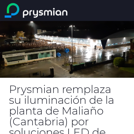
Saltar al contenido
principal
Compañía
Buscar
Mercados
Centro de Productos
Catálogos Online
Prysmian remplaza
Certificados de Calidad
su iluminación de la
planta de Maliaño
(Cantabria) por
Proyectos
soluciones LED de
Sostenibilidad