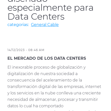
especialmente para
Media
Data Centers
Buscador Dop
categorias:
General Cable
People & Careers
Contáctanos
Web Global
14/12/2023 - 08:46 AM
EL MERCADO DE LOS DATA CENTERS
CABLEAPP PRY
CABLEAPP GC
El inexorable proceso de globalización y
DISCOVER ENERGY
digitalización de nuestra sociedad a
PRYSMIAN CLUB
3D
consecuencia del aceleramiento de la
transformación digital de las empresas, internet
y los servicios en la nube conlleva una creciente
necesidad de almacenar, procesar y transmitir
datos lo cual ha comportado