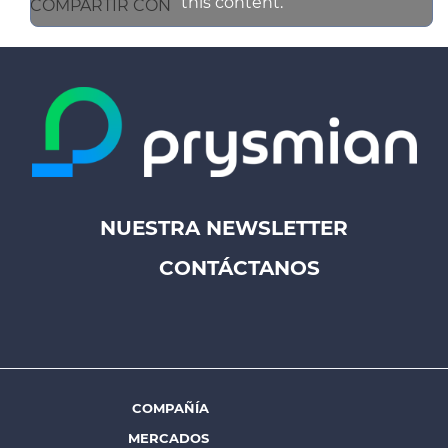
this content.
COMPARTIR CON
NUESTRA NEWSLETTER
Footer
CONTÁCTANOS
top
menu
-
Prysmian
COMPAÑÍA
Footer
MERCADOS