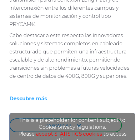
que les haya proporcionado o que hayan recopilado a
interconexión entre los diferentes campus y
partir del uso que haya hecho de sus servicios.
sistemas de monitorización y control tipo
PRYCAM®.
Cabe destacar a este respecto las innovadoras
soluciones y sistemas completos en cableado
estructurado que permiten una infraestructura
escalable y de alto rendimiento, permitiendo
transiciones sin problemas a futuras velocidades
de centro de datos de 400G, 800G y superiores.
Descubre más
This is a placeholder for content subject to
DESCARGAR
Cookie privacy regulations.
Please
accept STATISTICS cookies
to access