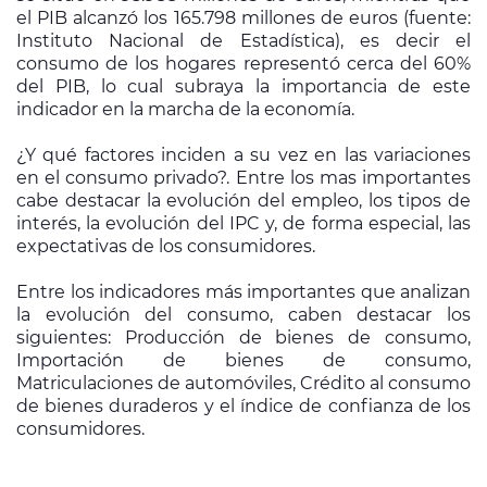
información sobre el uso que haga del sitio web con
el PIB alcanzó los 165.798 millones de euros (fuente:
Instituto Nacional de Estadística), es decir el
nuestros partners de redes sociales, publicidad y análisis
consumo de los hogares representó cerca del 60%
web, quienes pueden combinarla con otra información que
del PIB, lo cual subraya la importancia de este
les haya proporcionado o que hayan recopilado a partir del
indicador en la marcha de la economía.
uso que haya hecho de sus servicios.
¿Y qué factores inciden a su vez en las variaciones
en el consumo privado?. Entre los mas importantes
cabe destacar la evolución del empleo, los tipos de
interés, la evolución del IPC y, de forma especial, las
expectativas de los consumidores.
Entre los indicadores más importantes que analizan
la evolución del consumo, caben destacar los
siguientes: Producción de bienes de consumo,
Importación de bienes de consumo,
Matriculaciones de automóviles, Crédito al consumo
de bienes duraderos y el índice de confianza de los
consumidores.