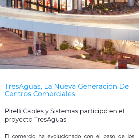
Media
Buscador Dop
People & Careers
Contáctanos
Web Global
CABLEAPP PRY
CABLEAPP GC
TresAguas, La Nueva Generación De
DISCOVER ENERGY
Centros Comerciales
PRYSMIAN CLUB
3D
Pirelli Cables y Sistemas participó en el
proyecto TresAguas.
El comercio ha evolucionado con el paso de los