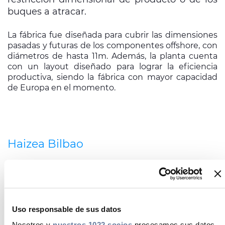
buques a atracar.
La fábrica fue diseñada para cubrir las dimensiones
pasadas y futuras de los componentes offshore, con
diámetros de hasta 11m. Además, la planta cuenta
con un layout diseñado para lograr la eficiencia
productiva, siendo la fábrica con mayor capacidad
de Europa en el momento.
Haizea Bilbao
Fundada en 2018 en el Puerto de Bilbao, Haizea
Bilbao es una empresa dedicada a la fabricación y
montaje de grandes estructuras metálicas para
aerogeneradores offshore, como torres eólicas,
Uso responsable de sus datos
Monopilotes o acero primario para piezas de
transición.
Nosotros y
nuestros 1022 socios
procesamos sus datos