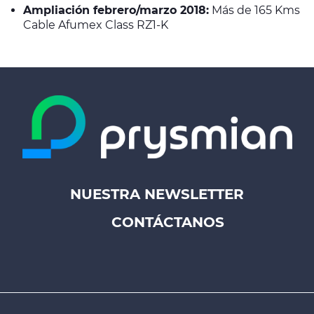
Ampliación febrero/marzo 2018:
Más de 165 Kms
Cable Afumex Class RZ1-K
NUESTRA NEWSLETTER
Footer
CONTÁCTANOS
top
menu
-
Prysmian