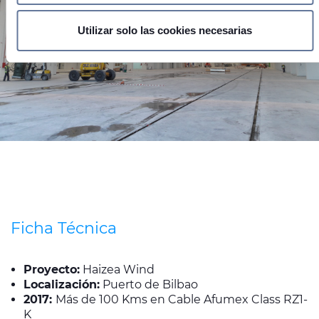
datos personales y establezca sus preferencias en la
sección de datos
. Puede cambiar o retirar su
Utilizar solo las cookies necesarias
consentimiento en cualquier momento en la Declaración de
cookies.
Las cookies de este sitio web se usan para personalizar el
contenido y los anuncios, ofrecer funciones de redes
sociales y analizar el tráfico. Además, compartimos
información sobre el uso que haga del sitio web con
nuestros partners de redes sociales, publicidad y análisis
web, quienes pueden combinarla con otra información que
les haya proporcionado o que hayan recopilado a partir del
uso que haya hecho de sus servicios.
Ficha Técnica
Proyecto:
Haizea Wind
Localización:
Puerto de Bilbao
2017:
Más de 100 Kms en Cable Afumex Class RZ1-
K