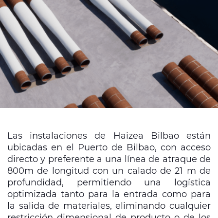
Media
Buscador Dop
People & Careers
Contáctanos
Web Global
CABLEAPP PRY
CABLEAPP GC
Las instalaciones de Haizea Bilbao están
DISCOVER ENERGY
ubicadas en el Puerto de Bilbao, con acceso
PRYSMIAN CLUB
3D
directo y preferente a una línea de atraque de
800m de longitud con un calado de 21 m de
profundidad, permitiendo una logística
optimizada tanto para la entrada como para
la salida de materiales, eliminando cualquier
restricción dimensional de producto o de los