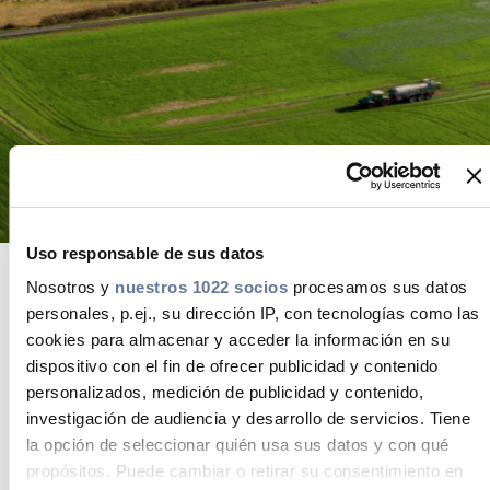
Media
Buscador Dop
People & Careers
Contáctanos
Web Global
Uso responsable de sus datos
CABLEAPP PRY
CABLEAPP GC
Nosotros y
nuestros 1022 socios
procesamos sus datos
Nueva planta de procesado de avena
DISCOVER ENERGY
personales, p.ej., su dirección IP, con tecnologías como las
de Harivenasa en Arakil, Navarra.
cookies para almacenar y acceder la información en su
PRYSMIAN CLUB
3D
dispositivo con el fin de ofrecer publicidad y contenido
La estrategia de sostenibilidad de la compañía
personalizados, medición de publicidad y contenido,
pivota sobre la nueva factoría, que complementa la
investigación de audiencia y desarrollo de servicios. Tiene
que ya posee en Noáin. Una línea de actividad que
la opción de seleccionar quién usa sus datos y con qué
se ha concretado en un triple hito, gracias al cual ha
propósitos. Puede cambiar o retirar su consentimiento en
obtenido el galardón en la sexta edición de los