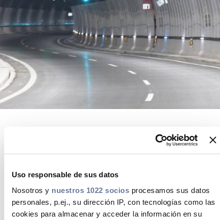
Media
Buscador Dop
People & Careers
Contáctanos
Web Global
CABLEAPP PRY
CABLEAPP GC
Finaliza la renovación del Túnel de
DISCOVER ENERGY
Belavieta, este mayo de 2022
PRYSMIAN CLUB
3D
después de 11 meses de obras.
Uso responsable de sus datos
Las obras de renovación del túnel de Belabieta, el
Nosotros y
nuestros 1022 socios
procesamos sus datos
más largo de la A-15 en el tramo guipuzcoano, han
personales, p.ej., su dirección IP, con tecnologías como las
finalizado tras 11 meses de obras y se ha reabierto al
cookies para almacenar y acceder la información en su
tráfico el domingo 8 de mayo de 2022. La