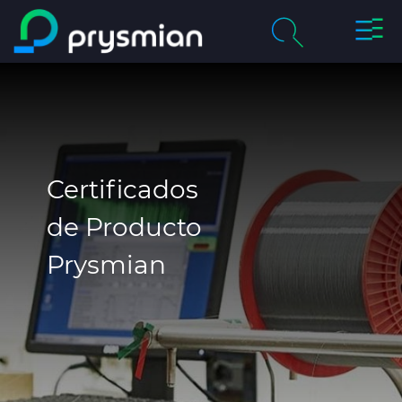
Cambi
Saltar al contenido
naveg
principal
chevron_right
Compañía
Buscar
chevron_right
Mercados
Centro de Productos
Certificados
de Producto
Catálogos Online
Prysmian
Certificados de Calidad
Proyectos
Sostenibilidad