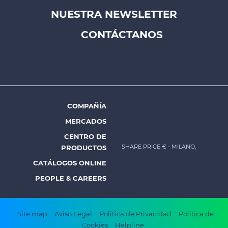
NUESTRA NEWSLETTER
Footer
CONTÁCTANOS
top
menu
-
Prysmian
COMPAÑÍA
Footer
MERCADOS
menu
CENTRO DE
-
SHARE PRICE €
- MILANO,
PRODUCTOS
Prysmian
CATÁLOGOS ONLINE
PEOPLE & CAREERS
Footer
Site map
Aviso Legal
Politica de Privacidad
Politica de
Cookies
Helpline