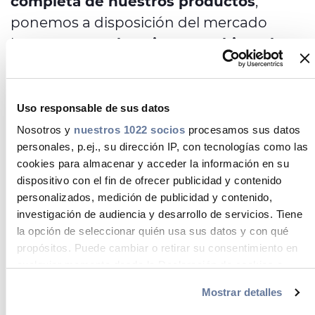
completa de nuestros productos
,
ponemos a disposición del mercado
las nuevas
Declaraciones Ambientales
de Producto (DAP)
bajo la verificación
del programa
GlobalEPD
, un sistema de
Ecoetiquetado de acuerdo con la Norma
Uso responsable de sus datos
EN ISO 14025:2010 y certificado por
Nosotros y
nuestros 1022 socios
procesamos sus datos
AENOR.
personales, p.ej., su dirección IP, con tecnologías como las
cookies para almacenar y acceder la información en su
dispositivo con el fin de ofrecer publicidad y contenido
personalizados, medición de publicidad y contenido,
investigación de audiencia y desarrollo de servicios. Tiene
la opción de seleccionar quién usa sus datos y con qué
Sostenibilidad
propósitos. Puede cambiar o retirar su consentimiento en
Descarga las DAP
cualquier momento desde la Declaración de cookies o
clicando en el Menú de consentimiento.
Mostrar detalles