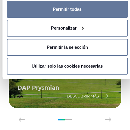
Si lo permite, también quisiéramos:
Recopilar información sobre su ubicación
Permitir todas
geográfica que puede tener una precisión de varios
metros
Personalizar
Identificar su dispositivo analizándolo activamente
para buscar características específicas (huellas
digitales)
Permitir la selección
Obtenga más información sobre cómo se procesan sus
datos personales y establezca sus preferencias en la
sección de datos
. Puede cambiar o retirar su
Utilizar solo las cookies necesarias
consentimiento en cualquier momento en la Declaración de
cookies.
DAP Prysmian
Las cookies de este sitio web se usan para personalizar el
DESCUBRIR MÁS
contenido y los anuncios, ofrecer funciones de redes
sociales y analizar el tráfico. Además, compartimos
información sobre el uso que haga del sitio web con
nuestros partners de redes sociales, publicidad y análisis
web, quienes pueden combinarla con otra información que