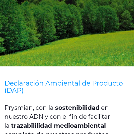
Media
Buscador Dop
People & Careers
Contáctanos
Web Global
CABLEAPP PRY
CABLEAPP GC
Declaración Ambiental de Producto
DISCOVER ENERGY
(DAP)
PRYSMIAN CLUB
3D
Prysmian, con la
sostenibilidad
en
nuestro ADN y con el fin de facilitar
la
trazabililidad medioambiental