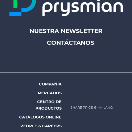
NUESTRA NEWSLETTER
Footer
CONTÁCTANOS
top
menu
-
Prysmian
COMPAÑÍA
Footer
MERCADOS
menu
CENTRO DE
-
SHARE PRICE €
- MILANO,
PRODUCTOS
Prysmian
CATÁLOGOS ONLINE
PEOPLE & CAREERS