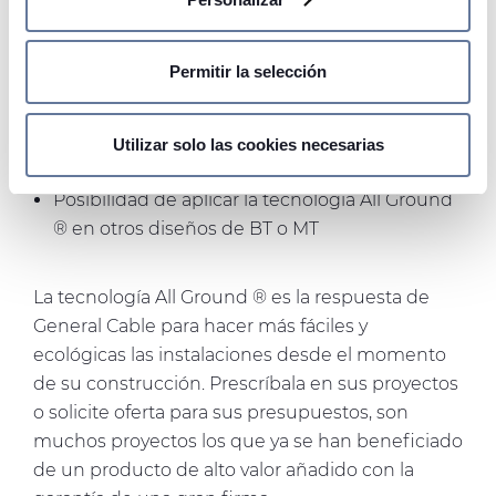
metros
convencional
Identificar su dispositivo analizándolo activamente
Igual embalaje
para buscar características específicas (huellas
Permitir la selección
digitales)
Alta resistencia a la intemperie (UNE 211605)
No contiene metales pesados
Obtenga más información sobre cómo se procesan sus
datos personales y establezca sus preferencias en la
Resistente a termitas
Utilizar solo las cookies necesarias
sección de datos
. Puede cambiar o retirar su
Apto para instalaciones FV en isla (IT)
consentimiento en cualquier momento en la Declaración
Posibilidad de aplicar la tecnología All Ground
de cookies.
® en otros diseños de BT o MT
Las cookies de este sitio web se usan para personalizar
La tecnología All Ground ® es la respuesta de
el contenido y los anuncios, ofrecer funciones de redes
General Cable para hacer más fáciles y
sociales y analizar el tráfico. Además, compartimos
información sobre el uso que haga del sitio web con
ecológicas las instalaciones desde el momento
nuestros partners de redes sociales, publicidad y análisis
de su construcción. Prescríbala en sus proyectos
web, quienes pueden combinarla con otra información
o solicite oferta para sus presupuestos, son
que les haya proporcionado o que hayan recopilado a
muchos proyectos los que ya se han beneficiado
partir del uso que haya hecho de sus servicios.
de un producto de alto valor añadido con la