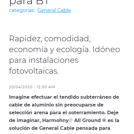
para BT
Media
categorias:
General Cable
Buscador Dop
People & Careers
Rapidez, comodidad,
Contáctanos
economía y ecología. Idóneo
Web Global
para instalaciones
fotovoltaicas.
CABLEAPP PRY
CABLEAPP GC
DISCOVER ENERGY
20/04/2020 - 12:00 AM
PRYSMIAN CLUB
3D
Imagine efectuar el tendido subterráneo de
cable de aluminio sin preocuparse de
selección arena para el soterramiento. Deje
de imaginar, Harmohny
®
All Ground ® es la
solución de General Cable pensada para