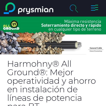
Cambia
Saltar al contenido
navega
principal
chevron_right
Compañía
Buscar
chevron_right
Mercados
Centro de Productos
Catálogos Online
Harmohny® All
Ground®: Mejor
Certificados de Calidad
operatividad y ahorro
en instalación de
Proyectos
líneas de potencia
Sostenibilidad