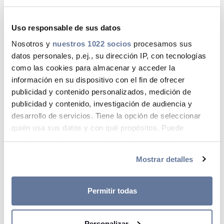
inversores en grandes instalaciones fotovoltaicas.
Uso responsable de sus datos
La mejor forma de explicar el éxito de este
Nosotros y
nuestros 1022 socios
procesamos sus
producto es comprobar la reiteración de uso por
datos personales, p.ej., su dirección IP, con tecnologías
parte de los instaladores y proyectistas que un
como las cookies para almacenar y acceder la
día decidieron comprobar los beneficios del
información en su dispositivo con el fin de ofrecer
Harmohny All Ground ® y quieren seguir
publicidad y contenido personalizados, medición de
instalando un cable que aporta gran valor a sus
publicidad y contenido, investigación de audiencia y
proyectos.
desarrollo de servicios. Tiene la opción de seleccionar
Otras características técnicas a destacar del
quién usa sus datos y con qué propósitos. Puede
cambiar o retirar su consentimiento en cualquier
cable All Ground son:
momento desde la Declaración de cookies o clicando en
Mostrar detalles
el Menú de consentimiento.
Alta resistencia mecánica a los golpes y
abrasión
Si lo permite, también quisiéramos:
Permitir todas
Mismo radio de curvatura que el cable
Recopilar información sobre su ubicación
convencional
geográfica que puede tener una precisión de varios
Iguales intensidades admisibles que cable
Personalizar