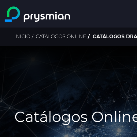
Saltar al contenido
principal
Ruta
INICIO
CATÁLOGOS ONLINE
CATÁLOGOS DR
de
navegación
Catálogos Onlin