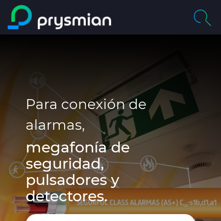
Saltar al contenido
principal
Compañía
Buscar
Mercados
Centro de Productos
Para conexión de
alarmas,
Catálogos Online
megafonía de
Certificados de Calidad
seguridad,
pulsadores y
detectores.
Proyectos
Sostenibilidad