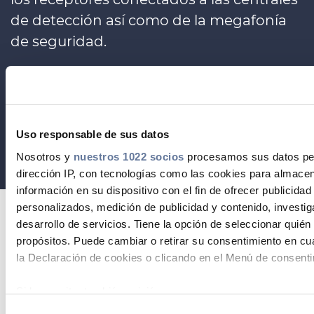
de detección así como de la megafonía
de seguridad.
Lisardo Recio Maíllo
Product Manager
Prysmian
Uso responsable de sus datos
DESCARGA LA FICHA TÉCNICA
Nosotros y
nuestros 1022 socios
procesamos sus datos pers
dirección IP, con tecnologías como las cookies para almacen
información en su dispositivo con el fin de ofrecer publicidad
personalizados, medición de publicidad y contenido, investig
desarrollo de servicios. Tiene la opción de seleccionar quié
Dentro de Artículos Técnicos:
propósitos. Puede cambiar o retirar su consentimiento en c
la Declaración de cookies o clicando en el Menú de consenti
Si lo permite, también quisiéramos:
Recopilar información sobre su ubicación geográfica