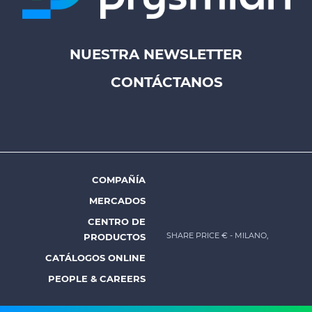
NUESTRA NEWSLETTER
Footer
CONTÁCTANOS
top
menu
-
Prysmian
COMPAÑÍA
Footer
MERCADOS
menu
CENTRO DE
-
SHARE PRICE €
- MILANO,
PRODUCTOS
Prysmian
CATÁLOGOS ONLINE
PEOPLE & CAREERS