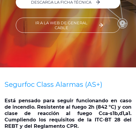
DESCARGA LA FICHA TÉCNICA
Media
Buscador Dop
IR A LA WEB DE GENERAL
CABLE
People & Careers
Contáctanos
Web Global
CABLEAPP PRY
CABLEAPP GC
Segurfoc Class Alarmas (AS+)
PRYSMIAN CLUB
DISCOVER ENERGY 3
Está pensado para seguir funcionando en caso
de incendio. Resistente al fuego 2h (842 ºC) y con
clase de reacción al fuego Cca-s1b,d1,a1.
Cumpliendo los requisitos de la ITC-BT 28 del
REBT y del Reglamento CPR.